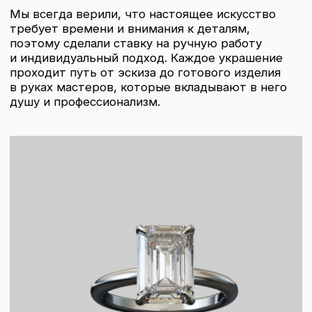
Сегодня наш бренд — это гармония
традиционных техник и современного дизайна,
сочетание благородных металлов и натуральных
камней. Но главная наша ценность остаётся
неизменной: мы создаём украшения, которые
подчеркивают уникальность и остаются с вами
на долгие годы.
Каталог
О нас
История бренда
Галерея