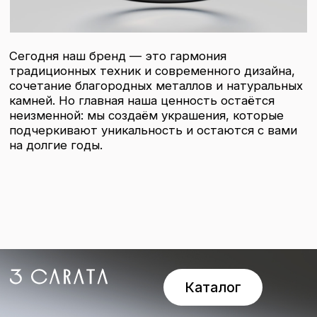
Для клиента
Контакты
Индивидуальный
предприниматель
Алдухова Наталия
Андреевна
Договор оферты
ОГРНИП:
317774600214707
Политика
ИНН: 505015276406
конфиденциальности