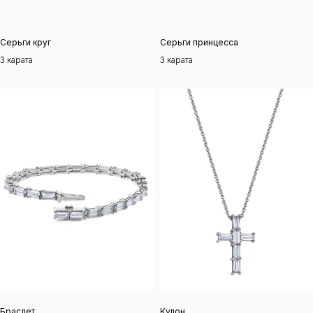
Серьги круг
Серьги принцесса
3 карата
3 карата
Каталог
О нас
История бренда
Галерея
Для клиента
Контакты
Индивидуальный
предприниматель
Браслет
Кулон