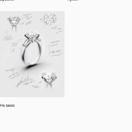
Алдухова Наталия
Андреевна
Договор оферты
ОГРНИП:
317774600214707
Политика
ИНН: 505015276406
конфиденциальности
На заказ