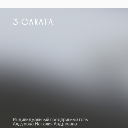
Индивидуальный предприниматель
Алдухова Наталия Андреевна
ОГРНИП: 317774600214707
ИНН: 505015276406