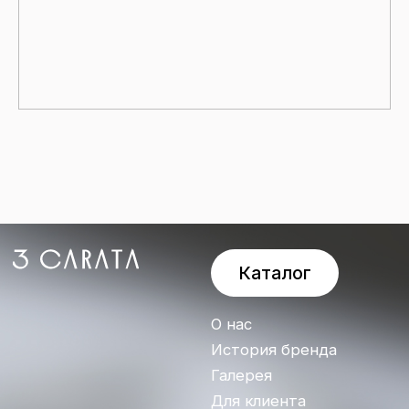
История бренда
Галерея
Для клиента
Контакты
Индивидуальный
предприниматель
Алдухова Наталия
Андреевна
Договор оферты
ОГРНИП:
317774600214707
Политика
ИНН: 505015276406
конфиденциальности