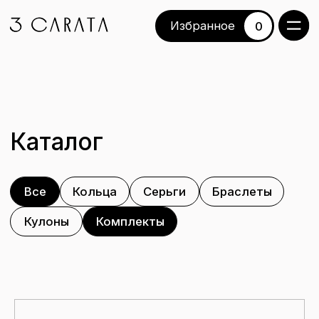
Избранное
Избранное
0
Каталог
Все
Кольца
Серьги
Браслеты
Кулоны
Комплекты